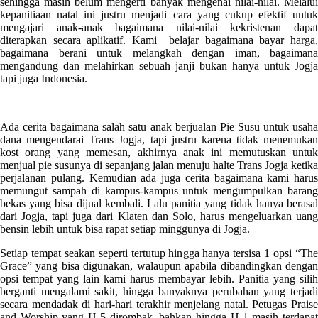
sehingga masih belum mengerti banyak mengenai nilai-nilai. Melalui
kepanitiaan natal ini justru menjadi cara yang cukup efektif untuk
mengajari anak-anak bagaimana nilai-nilai kekristenan dapat
diterapkan secara aplikatif. Kami belajar bagaimana bayar harga,
bagaimana berani untuk melangkah dengan iman, bagaimana
mengandung dan melahirkan sebuah janji bukan hanya untuk Jogja
tapi juga Indonesia.
Ada cerita bagaimana salah satu anak berjualan Pie Susu untuk usaha
dana mengendarai Trans Jogja, tapi justru karena tidak menemukan
kost orang yang memesan, akhirnya anak ini memutuskan untuk
menjual pie susunya di sepanjang jalan menuju halte Trans Jogja ketika
perjalanan pulang. Kemudian ada juga cerita bagaimana kami harus
memungut sampah di kampus-kampus untuk mengumpulkan barang
bekas yang bisa dijual kembali. Lalu panitia yang tidak hanya berasal
dari Jogja, tapi juga dari Klaten dan Solo, harus mengeluarkan uang
bensin lebih untuk bisa rapat setiap minggunya di Jogja.
Setiap tempat seakan seperti tertutup hingga hanya tersisa 1 opsi “The
Grace” yang bisa digunakan, walaupun apabila dibandingkan dengan
opsi tempat yang lain kami harus membayar lebih. Panitia yang silih
berganti mengalami sakit, hingga banyaknya perubahan yang terjadi
secara mendadak di hari-hari terakhir menjelang natal. Petugas Praise
and Worship yang H-5 dirombak, bahkan hingga H-1 masih terdapat