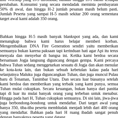
perubahan. Konsumsi yang secara mendadak meminta pembayaran
50% di awal, dan hingga H-2 jumlah pesanan masih belum pasti.
Jumlah Peserta yang sampai H-5 masih sekitar 200 orang sementara
target awal kami adalah 350 orang.
Bahkan hingga H-5 masih banyak
blankspot yang ada, dan kam
menangkap bahwa kami ha
rus belajar memberi korban.
Mengembalikan DNA Fire Generation sendiri yaitu memberikan
semuanya bukan karena paksaan tapi kerinduan hati agar Api itu terus
menyala dan menyebar di bangsa ini. Ketika kami berdoa secara
bersamaan Jogja langsung diguncang dengan gempa. Kami percaya
bahwa Tuhan sedang menggetarkan sesuatu di Jogja dan akan menular
ke kota-kota lain, dan bukan sebuah kebetulan kalau pada hari
selanjutnya Maluku juga diguncangkan Tuhan, dan juga muncul Pulau
baru di Tenaman, Tanimbar Utara. Dan secara luar biasanya setelah
kami berdoa dan memberikan yang terbaik yang kami punya, semua
Tuhan mulai cukupkan. Secara keuangan, bukan hanya dari panitia
tapi di luar itu mulai banyak orang yang terbeban untuk menabur.
Hingga pada hari H, Tuhan cukupkan semuanya. Di sisi lain, jiwa-jiwa
juga berbondong-bondong untuk mendaftar. Dari target awal yang
hanya 350, tiba-tiba peserta membludak menjadi lebih dari 400 orang
yang mendaftar. Bahkan pada hari H ruang ibadah sangat penuh
dengan banyaknya peserta yang datang.